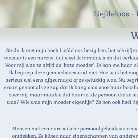
Liefdeloos -
W
Sinds ik met mijn boek Liefdeloos bezig ben, het schrijfp
moeder is een narcist, dat weet ik inmiddels en dat verkla
Voor mij was ze altijd de ‘boze moeder’. Ik kan me haar ni
Ik begreep deze gemoedstoestand niet. Hoe was het moge
serieus wel eens afgevraagd of ze gelukkig was. Nu begri
ervan genoot als ze zag dat ik bang was voor haar boosh
over mij, maar maakte dat haar tot de persoon die ze wa
was? Wíe was mijn moeder eigenlijk? Ze kon ook heel lie
Mensen met een narcistische persoonlijkheidsstoornis zi
ontdekken. Ze kijken naar eigenschappen van anderen,