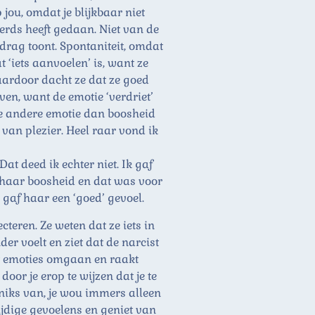
 jou, omdat je blijkbaar niet
eerds heeft gedaan. Niet van de
edrag toont. Spontaniteit, omdat
t ‘iets aanvoelen’ is, want ze
daardoor dacht ze dat ze goed
ven, want de emotie ‘verdriet’
ge andere emotie dan boosheid
 van plezier. Heel raar vond ik
at deed ik echter niet. Ik gaf
 haar boosheid en dat was voor
 gaf haar een ‘goed’ gevoel.
ren. Ze weten dat ze iets in
r voelt en ziet dat de narcist
et emoties omgaan en raakt
oor je erop te wijzen dat je te
r niks van, je wou immers alleen
ijdige gevoelens en geniet van