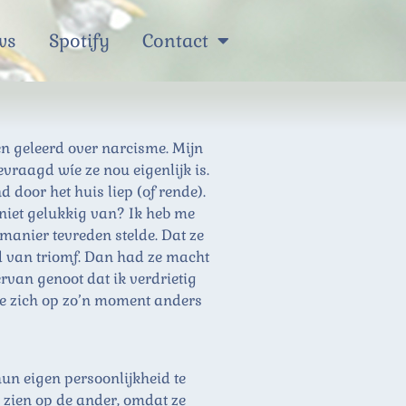
ws
Spotify
Contact
 en geleerd over narcisme. Mijn
vraagd wíe ze nou eigenlijk is.
 door het huis liep (of rende).
niet gelukkig van? Ik heb me
manier tevreden stelde. Dat ze
l van triomf. Dan had ze macht
rvan genoot dat ik verdrietig
 ze zich op zo’n moment anders
hun eigen persoonlijkheid te
 zien op de ander, omdat ze