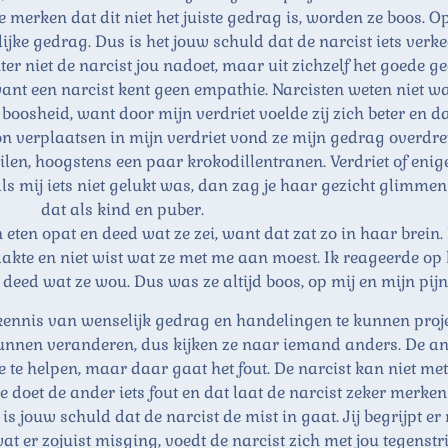
 merken dat dit niet het juiste gedrag is, worden ze boos. Op
ijke gedrag. Dus is het jouw schuld dat de narcist iets verk
hter niet de narcist jou nadoet, maar uit zichzelf het goede g
, want een narcist kent geen empathie. Narcisten weten niet wa
 boosheid, want door mijn verdriet voelde zij zich beter en 
kon verplaatsen in mijn verdriet vond ze mijn gedrag overdre
ilen, hoogstens een paar krokodillentranen. Verdriet of eni
als mij iets niet gelukt was, dan zag je haar gezicht glimmen
dat als kind en puber.
eten opat en deed wat ze zei, want dat zat zo in haar brein. D
akte en niet wist wat ze met me aan moest. Ik reageerde op
deed wat ze wou. Dus was ze altijd boos, op mij en mijn pijn
nis van wenselijk gedrag en handelingen te kunnen projecte
nnen veranderen, dus kijken ze naar iemand anders. De ande
ie te helpen, maar daar gaat het fout. De narcist kan niet m
 doet de ander iets fout en dat laat de narcist zeker merken d
is jouw schuld dat de narcist de mist in gaat. Jij begrijpt e
 er zojuist misging, voedt de narcist zich met jou tegenstr