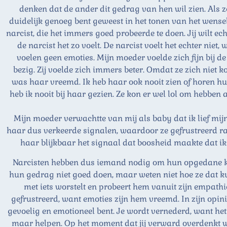
denken dat de ander dit gedrag van hen wil zien. Als ze
duidelijk genoeg bent geweest in het tonen van het wensel
narcist, die het immers goed probeerde te doen. Jij wilt ec
de narcist het zo voelt. De narcist voelt het echter niet
voelen geen emoties. Mijn moeder voelde zich fijn bij de
bezig. Zij voelde zich immers beter. Omdat ze zich niet 
was haar vreemd. Ik heb haar ook nooit zien of horen hu
heb ik nooit bij haar gezien. Ze kon er wel lol om hebben 
Mijn moeder verwachtte van mij als baby dat ik lief mijn 
haar dus verkeerde signalen, waardoor ze gefrustreerd ra
haar blijkbaar het signaal dat boosheid maakte dat ik 
Narcisten hebben dus iemand nodig om hun opgedane ken
hun gedrag niet goed doen, maar weten niet hoe ze dat ku
met iets worstelt en probeert hem vanuit zijn empath
gefrustreerd, want emoties zijn hem vreemd. In zijn opinie
gevoelig en emotioneel bent. Je wordt vernederd, want het 
maar helpen. Op het moment dat jij verward overdenkt wat