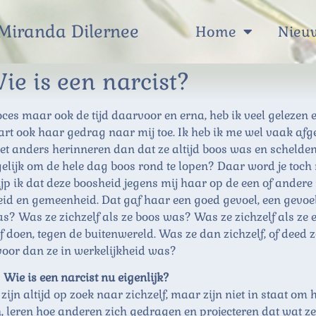
 Miranda Dilernee
Home
Nieu
ie is een narcist?
roces maar ook de tijd daarvoor en erna, heb ik veel gelezen
art ook haar gedrag naar mij toe. Ik heb ik me wel vaak afge
et anders herinneren dan dat ze altijd boos was en scheldend
lijk om de hele dag boos rond te lopen? Daar word je toch 
jp ik dat deze boosheid jegens mij haar op de een of andere 
eid en gemeenheid. Dat gaf haar een goed gevoel, een gevoe
s? Was ze zichzelf als ze boos was? Was ze zichzelf als ze e
f doen, tegen de buitenwereld. Was ze dan zichzelf, of deed
voor dan ze in werkelijkheid was?
Wie is een narcist nu eigenlijk?
jn altijd op zoek naar zichzelf, maar zijn niet in staat om 
 leren hoe anderen zich gedragen en projecteren dat wat ze