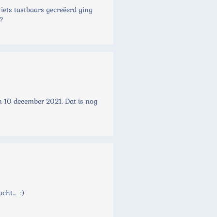
 iets tastbaars gecreëerd ging
e?
n 10 december 2021. Dat is nog
acht… :)